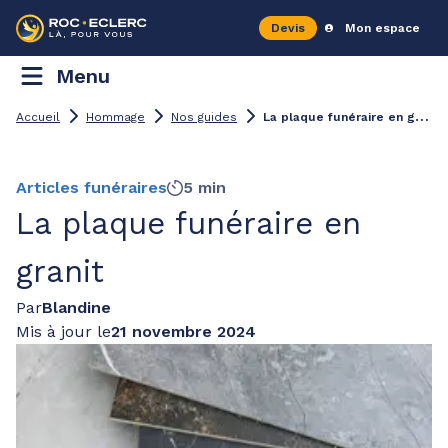
Devis
Mon espace
Menu
L
a plaque funéraire en granit
Accueil
Hommage
Nos guides
Articles funéraires
5 min
La plaque funéraire en
granit
Par
Blandine
Mis à jour le
21 novembre 2024