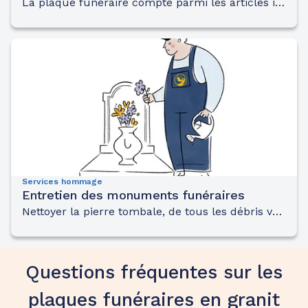
La plaque funéraire compte parmi les articles incontournables des cimetières. Elle sert à la fois à décorer la sépulture et à rendre hommage à la personne. Comment la choisir ? Quel matériau privilégier ?... Nous faisons le point sur cet ornement de la tombe et ses différentes caractéristiques.
Services hommage
Entretien des monuments funéraires
Nettoyer la pierre tombale, de tous les débris végétaux et autres saletés, contribue à la préserver en bon état. Parce qu’il n’est pas toujours facile de se rendre au cimetière régulièrement, nous vous proposons un service qui s’adapte à votre situation.
Questions fréquentes sur les
plaques funéraires en granit