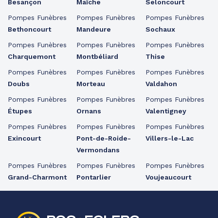
Besançon
Maîche
Seloncourt
Pompes Funèbres
Pompes Funèbres
Pompes Funèbres
Bethoncourt
Mandeure
Sochaux
Pompes Funèbres
Pompes Funèbres
Pompes Funèbres
Charquemont
Montbéliard
Thise
Pompes Funèbres
Pompes Funèbres
Pompes Funèbres
Doubs
Morteau
Valdahon
Pompes Funèbres
Pompes Funèbres
Pompes Funèbres
Étupes
Ornans
Valentigney
Pompes Funèbres
Pompes Funèbres
Pompes Funèbres
Exincourt
Pont-de-Roide-
Villers-le-Lac
Vermondans
Pompes Funèbres
Pompes Funèbres
Pompes Funèbres
Grand-Charmont
Pontarlier
Voujeaucourt