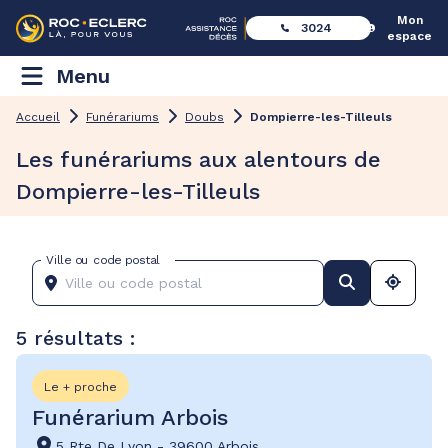
Mon
3024
espace
Menu
Accueil
Funérariums
Doubs
Dompierre-les-Tilleuls
Les funérariums aux alentours de
Dompierre-les-Tilleuls
Ville ou code postal
5 résultats :
Le + proche
Funérarium Arbois
5 Rte De Lyon
-
39600 Arbois