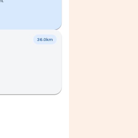
nt
36.0km