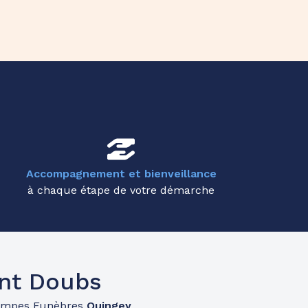
Accompagnement et bienveillance
à chaque étape de votre démarche
nt Doubs
ompes Funèbres
Quingey