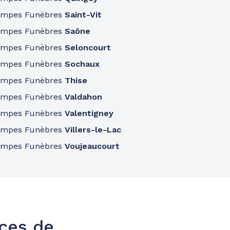
ompes Funèbres
Saint-Vit
ompes Funèbres
Saône
ompes Funèbres
Seloncourt
ompes Funèbres
Sochaux
ompes Funèbres
Thise
ompes Funèbres
Valdahon
ompes Funèbres
Valentigney
ompes Funèbres
Villers-le-Lac
ompes Funèbres
Voujeaucourt
nces de