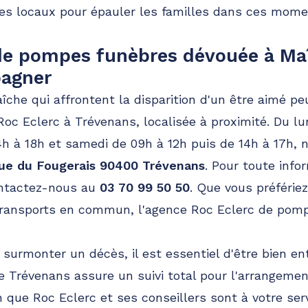
res locaux pour épauler les familles dans ces mom
de pompes funèbres dévouée à Ma
agner
che qui affrontent la disparition d'un être aimé peu
 Roc Eclerc à Trévenans, localisée à proximité. Du lu
4h à 18h et samedi de 09h à 12h puis de 14h à 17h, 
ue du Fougerais 90400 Trévenans
. Pour toute info
ontactez-nous au
03 70 99 50 50
. Que vous préférie
 transports en commun, l'agence Roc Eclerc de pom
surmonter un décès, il est essentiel d'être bien en
 Trévenans assure un suivi total pour l'arrangeme
n que Roc Eclerc et ses conseillers sont à votre ser