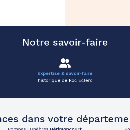
Notre savoir-faire
Expertise & savoir-faire
historique de Roc Eclerc
nces dans votre départeme
Pompes Funèbres
Hérimoncourt
P