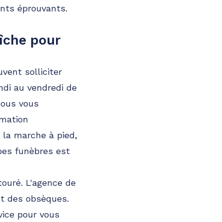
ents éprouvants.
îche pour
vent solliciter
ndi au vendredi de
nous vous
rmation
z la marche à pied,
pes funèbres est
touré. L'agence de
nt des obsèques.
vice pour vous