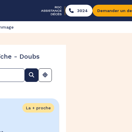
3024
Demander un de
ommage
îche - Doubs
La + proche