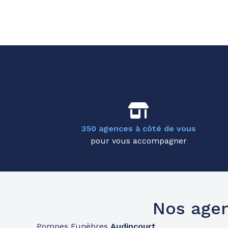
350 agences à côté de vous
pour vous accompagner
Nos age
Pompes Funèbres
Audincourt