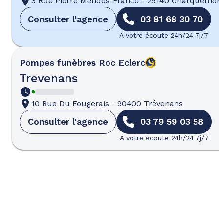
3 Rue Pierre Mendès-France
-
25140 Charquemo
Consulter l'agence
03 81 68 30 70
A votre écoute 24h/24 7j/7
Pompes funèbres
Roc Eclerc
Trevenans
10 Rue Du Fougerais
-
90400 Trévenans
Consulter l'agence
03 79 59 03 58
A votre écoute 24h/24 7j/7