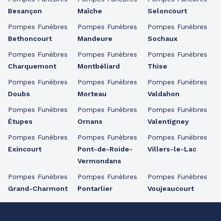
Besançon
Maîche
Seloncourt
Pompes Funèbres
Pompes Funèbres
Pompes Funèbres
Bethoncourt
Mandeure
Sochaux
Pompes Funèbres
Pompes Funèbres
Pompes Funèbres
Charquemont
Montbéliard
Thise
Pompes Funèbres
Pompes Funèbres
Pompes Funèbres
Doubs
Morteau
Valdahon
Pompes Funèbres
Pompes Funèbres
Pompes Funèbres
Étupes
Ornans
Valentigney
Pompes Funèbres
Pompes Funèbres
Pompes Funèbres
Exincourt
Pont-de-Roide-
Villers-le-Lac
Vermondans
Pompes Funèbres
Pompes Funèbres
Pompes Funèbres
Grand-Charmont
Pontarlier
Voujeaucourt