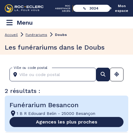
Mon
3024
espace
Menu
Accueil
Funérariums
Doubs
Les funérariums dans le Doubs
Ville ou code postal
2 résultats :
Funérarium Besancon
1 B R Edouard Belin
-
25000 Besançon
Agences les plus proches