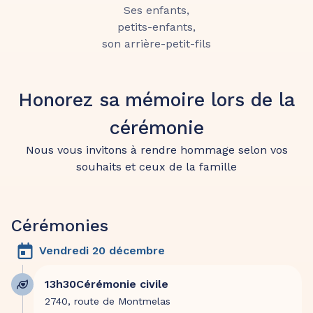
Ses enfants,
petits-enfants,
son arrière-petit-fils
et toute sa famille
ont la tristesse de vous faire part du décès de
Honorez sa mémoire lors de la
 Henri BERTHOLON  
cérémonie
à l’âge de 86 ans.
Nous vous invitons à rendre hommage selon vos
Cérémonie vendredi 20 décembre 2024 à 13 
souhaits et ceux de la famille
heures 30
au crématorium de Gleizé.
Cérémonies
Ni plaque, ni fleurs.
Vendredi 20 décembre
Cet avis tient lieu de faire-part et de 
remerciements.
13h30
Cérémonie civile
2740, route de Montmelas
Vous pouvez déposer vos messages de 