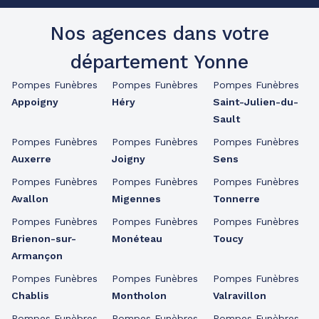
Nos agences dans votre
département Yonne
Pompes Funèbres
Pompes Funèbres
Pompes Funèbres
Appoigny
Héry
Saint-Julien-du-
Sault
Pompes Funèbres
Pompes Funèbres
Pompes Funèbres
Auxerre
Joigny
Sens
Pompes Funèbres
Pompes Funèbres
Pompes Funèbres
Avallon
Migennes
Tonnerre
Pompes Funèbres
Pompes Funèbres
Pompes Funèbres
Brienon-sur-
Monéteau
Toucy
Armançon
Pompes Funèbres
Pompes Funèbres
Pompes Funèbres
Chablis
Montholon
Valravillon
Pompes Funèbres
Pompes Funèbres
Pompes Funèbres