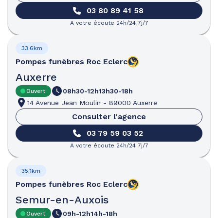
03 80 89 41 58
A votre écoute 24h/24 7j/7
33.6km
Pompes funèbres
Roc Eclerc
Auxerre
08h30-12h
13h30-18h
Ouvert
14 Avenue Jean Moulin
-
89000 Auxerre
Consulter l'agence
03 79 59 03 52
A votre écoute 24h/24 7j/7
35.1km
Pompes funèbres
Roc Eclerc
Semur-en-Auxois
09h-12h
14h-18h
Ouvert