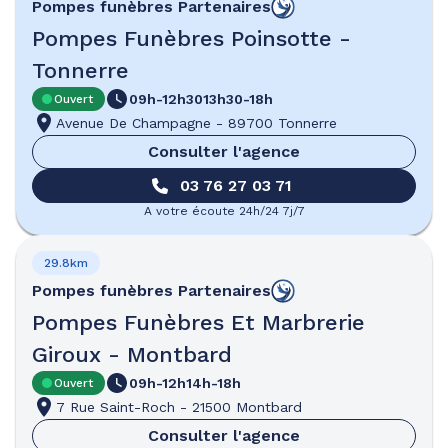
Pompes funèbres
Partenaires
Pompes Funèbres Poinsotte -
Tonnerre
09h-12h30
13h30-18h
Ouvert
Avenue De Champagne
-
89700 Tonnerre
Consulter l'agence
03 76 27 03 71
A votre écoute 24h/24 7j/7
29.8km
Pompes funèbres
Partenaires
Pompes Funèbres Et Marbrerie
Giroux - Montbard
09h-12h
14h-18h
Ouvert
7 Rue Saint-Roch
-
21500 Montbard
Consulter l'agence