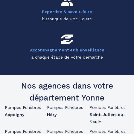
Expertise & savoir-faire
historique de Roc Eclerc
Accompagnement et bienveillance
à chaque étape de votre démarche
Nos agences dans votre
département Yonne
Pompes Funèbres
Pompes Funèbres
Pompes Funèbres
Appoigny
Héry
Saint-Julien-du-
Sault
Pompes Funèbres
Pompes Funèbres
Pompes Funèbres