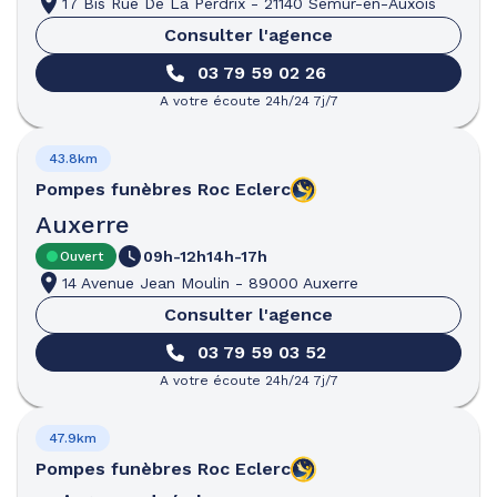
17 Bis Rue De La Perdrix
-
21140 Semur-en-Auxois
Consulter l'agence
03 79 59 02 26
A votre écoute 24h/24 7j/7
43.8km
Pompes funèbres
Roc Eclerc
Auxerre
09h-12h
14h-17h
Ouvert
14 Avenue Jean Moulin
-
89000 Auxerre
Consulter l'agence
03 79 59 03 52
A votre écoute 24h/24 7j/7
47.9km
Pompes funèbres
Roc Eclerc