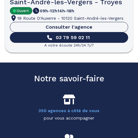
Saint-André-les-Vergers - Troyes
09h-12h
14h-18h
Ouvert
19 Route D'Auxerre
-
10120 Saint-André-les-Vergers
Consulter l'agence
03 79 59 02 11
A votre écoute 24h/24 7j/7
Notre savoir-faire
350 agences à côté de vous
pour vous accompagner