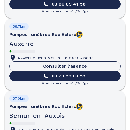
03 80 89 41 58
A votre écoute 24h/24 7j/7
36.7km
Pompes funèbres
Roc Eclerc
Auxerre
14 Avenue Jean Moulin
-
89000 Auxerre
Consulter l'agence
03 79 59 03 52
A votre écoute 24h/24 7j/7
37.0km
Pompes funèbres
Roc Eclerc
Semur-en-Auxois
17 Bis Rue De La Perdrix
-
21140 Semur-en-Auxois