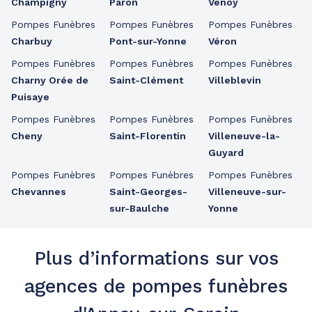
Champigny
Paron
Venoy
Pompes Funèbres
Pompes Funèbres
Pompes Funèbres
Charbuy
Pont-sur-Yonne
Véron
Pompes Funèbres
Pompes Funèbres
Pompes Funèbres
Charny Orée de
Saint-Clément
Villeblevin
Puisaye
Pompes Funèbres
Pompes Funèbres
Pompes Funèbres
Cheny
Saint-Florentin
Villeneuve-la-
Guyard
Pompes Funèbres
Pompes Funèbres
Pompes Funèbres
Chevannes
Saint-Georges-
Villeneuve-sur-
sur-Baulche
Yonne
Plus d’informations sur vos
agences de pompes funèbres