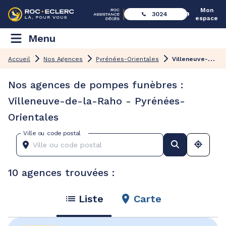
Mon
3024
espace
Menu
V
illeneuve-de-la-Raho
Accueil
Nos Agences
Pyrénées-Orientales
Nos agences de pompes funèbres :
Villeneuve-de-la-Raho - Pyrénées-
Orientales
Ville ou code postal
10 agences trouvées :
Liste
Carte