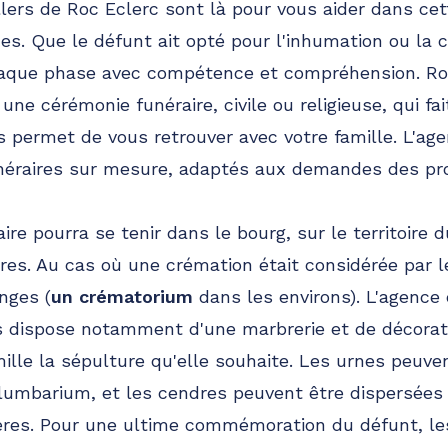
lers de Roc Eclerc sont là pour vous aider dans cet
es. Que le défunt ait opté pour l'inhumation ou la 
aque phase avec compétence et compréhension. Roc
 une cérémonie funéraire, civile ou religieuse, qui fa
s permet de vous retrouver avec votre famille. L'ag
éraires sur mesure, adaptés aux demandes des pr
re pourra se tenir dans le bourg, sur le territoire 
res. Au cas où une crémation était considérée par l
nges (
un crématorium
dans les environs). L'agenc
 dispose notamment d'une marbrerie et de décorati
mille la sépulture qu'elle souhaite. Les urnes peuve
lumbarium, et les cendres peuvent être dispersées 
ières. Pour une ultime commémoration du défunt, l