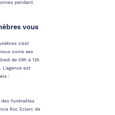
rsonnes pendant
nèbres vous
funèbres s'est
 vous ouvre ses
dredi de 09h à 12h
8
. L'agence est
els :
r des funérailles
ence Roc Eclerc de