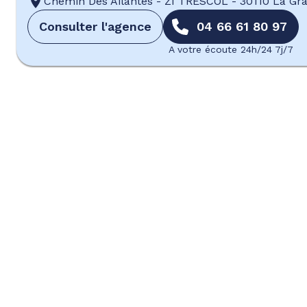
Chemin Des Ailantes
-
ZI TRESCOL
-
30110 La G
Consulter l'agence
04 66 61 80 97
A votre écoute 24h/24 7j/7