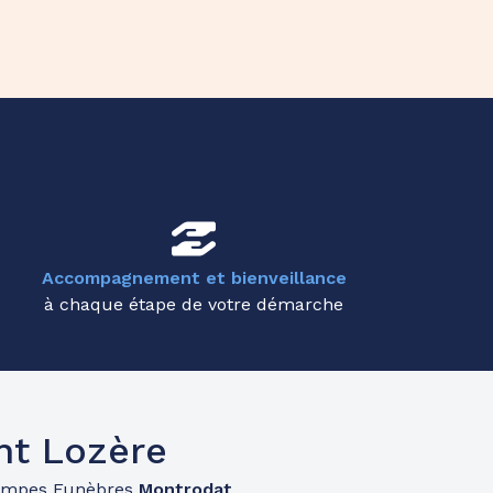
Accompagnement et bienveillance
à chaque étape de votre démarche
nt Lozère
ompes Funèbres
Montrodat