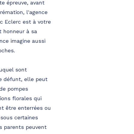
te épreuve, avant
crémation, l'agence
 Eclerc est à votre
it honneur à sa
ence imagine aussi
oches.
duquel sont
e défunt, elle peut
e de pompes
ons florales qui
nt être enterrées ou
sous certaines
es parents peuvent