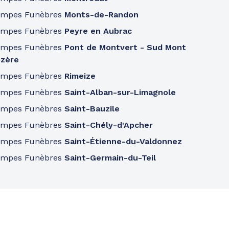
ompes Funèbres
Monts-de-Randon
ompes Funèbres
Peyre en Aubrac
ompes Funèbres
Pont de Montvert - Sud Mont
zère
ompes Funèbres
Rimeize
ompes Funèbres
Saint-Alban-sur-Limagnole
ompes Funèbres
Saint-Bauzile
ompes Funèbres
Saint-Chély-d'Apcher
ompes Funèbres
Saint-Étienne-du-Valdonnez
ompes Funèbres
Saint-Germain-du-Teil