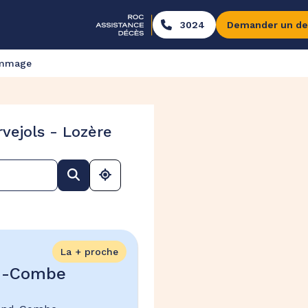
3024
Demander un de
ommage
vejols - Lozère
La + proche
nd-Combe