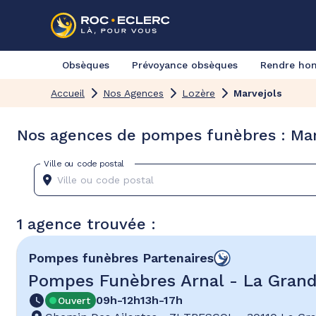
Obsèques
Prévoyance obsèques
Rendre h
Accueil
Nos Agences
Lozère
Marvejols
Nos agences de pompes funèbres : Mar
Ville ou code postal
1 agence trouvée :
Pompes funèbres
Partenaires
Pompes Funèbres Arnal - La Gra
09h-12h
13h-17h
Ouvert