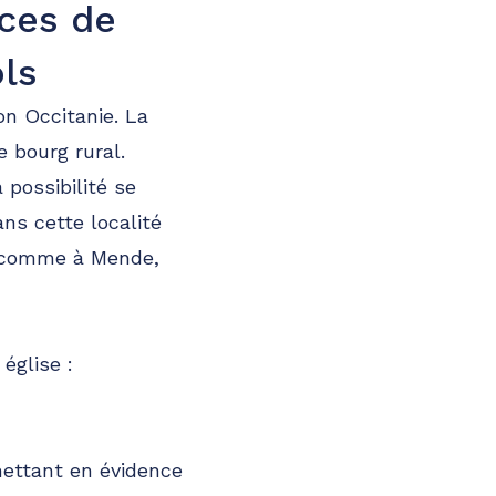
nces de
ls
on Occitanie. La
bourg rural.
 possibilité se
ns cette localité
t comme à Mende,
église :
mettant en évidence