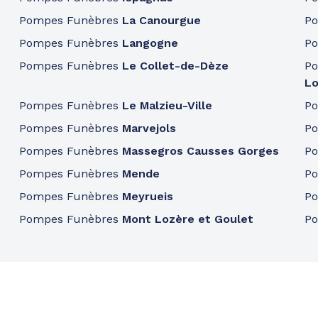
Pompes Funèbres
La Canourgue
P
Pompes Funèbres
Langogne
P
Pompes Funèbres
Le Collet-de-Dèze
P
Lo
Pompes Funèbres
Le Malzieu-Ville
P
Pompes Funèbres
Marvejols
P
Pompes Funèbres
Massegros Causses Gorges
P
Pompes Funèbres
Mende
P
Pompes Funèbres
Meyrueis
P
Pompes Funèbres
Mont Lozère et Goulet
P