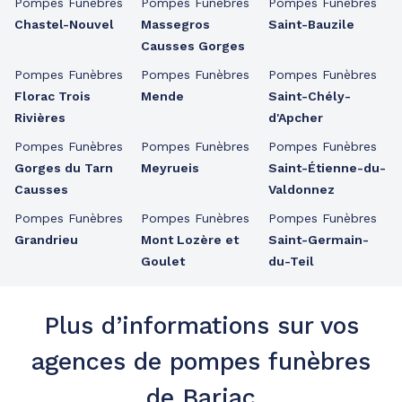
Pompes Funèbres
Pompes Funèbres
Pompes Funèbres
Chastel-Nouvel
Massegros
Saint-Bauzile
Causses Gorges
Pompes Funèbres
Pompes Funèbres
Pompes Funèbres
Florac Trois
Mende
Saint-Chély-
Rivières
d'Apcher
Pompes Funèbres
Pompes Funèbres
Pompes Funèbres
Gorges du Tarn
Meyrueis
Saint-Étienne-du-
Causses
Valdonnez
Pompes Funèbres
Pompes Funèbres
Pompes Funèbres
Grandrieu
Mont Lozère et
Saint-Germain-
Goulet
du-Teil
Plus d’informations sur vos
agences de pompes funèbres
de Barjac