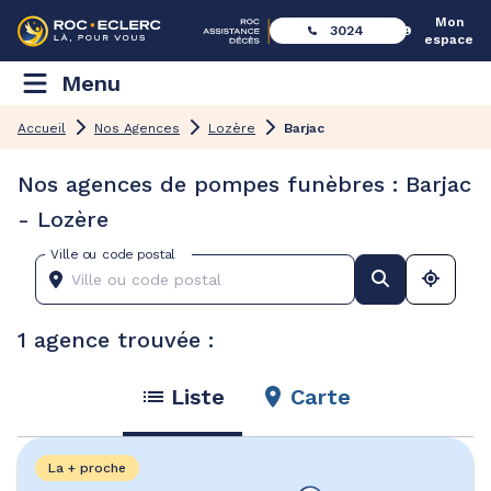
Mon
3024
espace
Menu
Accueil
Nos Agences
Lozère
Barjac
Nos agences de pompes funèbres : Barjac
- Lozère
Ville ou code postal
1 agence trouvée :
Liste
Carte
La + proche