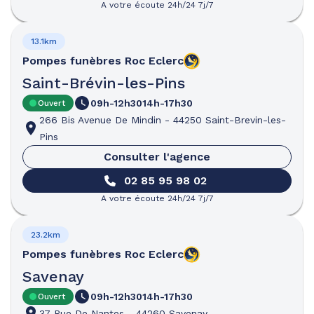
A votre écoute 24h/24 7j/7
13.1km
Pompes funèbres
Roc Eclerc
Saint-Brévin-les-Pins
09h-12h30
14h-17h30
Ouvert
266 Bis Avenue De Mindin
-
44250 Saint-Brevin-les-
Pins
Consulter l'agence
02 85 95 98 02
A votre écoute 24h/24 7j/7
23.2km
Pompes funèbres
Roc Eclerc
Savenay
09h-12h30
14h-17h30
Ouvert
37 Rue De Nantes
-
44260 Savenay