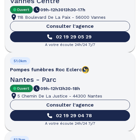
Vannes Centre
09h-12h30
13h30-17h
Ouvert
118 Boulevard De La Paix
-
56000 Vannes
Consulter l'agence
02 19 29 05 29
A votre écoute 24h/24 7j/7
51.0km
Pompes funèbres
Roc Eclerc
Nantes - Parc
09h-12h
13h30-18h
Ouvert
5 Chemin De La Justice
-
44300 Nantes
Consulter l'agence
02 19 29 04 78
A votre écoute 24h/24 7j/7
51.1km