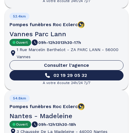
A votre écoute 24h/24 7j/7
53.4km
Pompes funèbres
Roc Eclerc
Vannes Parc Lann
09h-12h30
13h30-17h
Ouvert
1 Rue Marcelin Berthelot
-
ZA PARC LANN
-
56000
Vannes
Consulter l'agence
02 19 29 05 32
A votre écoute 24h/24 7j/7
54.8km
Pompes funèbres
Roc Eclerc
Nantes - Madeleine
09h-12h
13h30-18h
Ouvert
3 Chaussée De La Madeleine
-
44000 Nantes