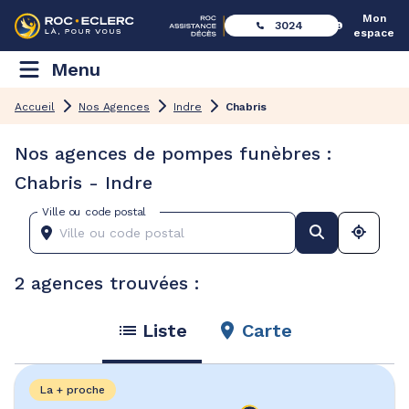
Mon
3024
espace
Menu
Accueil
Nos Agences
Indre
Chabris
Nos agences de pompes funèbres :
Chabris - Indre
Ville ou code postal
2 agences trouvées :
Liste
Carte
La + proche