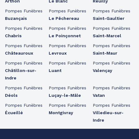
Arthon
Le Blanc
Reuilly
Pompes Funèbres
Pompes Funèbres
Pompes Funèbres
Buzançais
Le Pêchereau
Saint-Gaultier
Pompes Funèbres
Pompes Funèbres
Pompes Funèbres
Chabris
Le Poinçonnet
Saint-Marcel
Pompes Funèbres
Pompes Funèbres
Pompes Funèbres
Châteauroux
Levroux
Saint-Maur
Pompes Funèbres
Pompes Funèbres
Pompes Funèbres
Châtillon-sur-
Luant
Valençay
Indre
Pompes Funèbres
Pompes Funèbres
Pompes Funèbres
Déols
Luçay-le-Mâle
Vatan
Pompes Funèbres
Pompes Funèbres
Pompes Funèbres
Écueillé
Montgivray
Villedieu-sur-
Indre