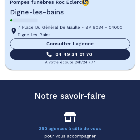
Pompes funèbres
Roc Eclerc
Digne-les-bains
7 Place Du Général De Gaulle
-
BP 9034
-
04000
Digne-les-Bains
Consulter l'agence
04 49 34 01 70
A votre écoute 24h/24 7j/7
Notre savoir-faire
350 agences à côté de vous
pour vous accompagner