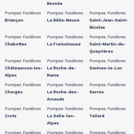
Bessée
Pompes Funèbres
Pompes Funèbres
Pompes Funèbres
Briançon
La Bâtie-Neuve
Saint-Jean-Saint-
Nicolas
Pompes Funèbres
Pompes Funèbres
Pompes Funèbres
Chabottes
La Freissinouse
Saint-Martin-de-
Queyrières
Pompes Funèbres
Pompes Funèbres
Pompes Funèbres
Châteauroux-les-
La Roche-de-
Savines-le-Lac
Alpes
Rame
Pompes Funèbres
Pompes Funèbres
Pompes Funèbres
Chorges
La Roche-des-
Serres
Arnauds
Pompes Funèbres
Pompes Funèbres
Pompes Funèbres
Crots
La Salle-les-
Tallard
Alpes
Pompes Funèbres
Pompes Funèbres
Pompes Funèbres