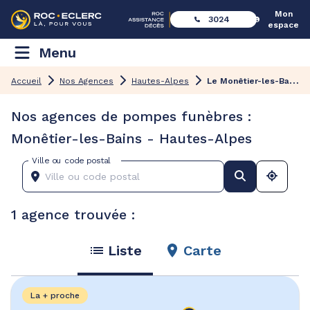
Mon
3024
espace
Menu
L
e Monêtier-les-Bains
Accueil
Nos Agences
Hautes-Alpes
Nos agences de pompes funèbres :
Monêtier-les-Bains - Hautes-Alpes
Ville ou code postal
1 agence trouvée :
Liste
Carte
La + proche