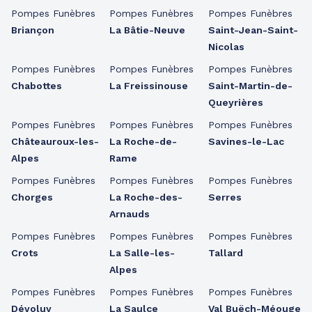
Pompes Funèbres
Pompes Funèbres
Pompes Funèbres
Briançon
La Bâtie-Neuve
Saint-Jean-Saint-
Nicolas
Pompes Funèbres
Pompes Funèbres
Pompes Funèbres
Chabottes
La Freissinouse
Saint-Martin-de-
Queyrières
Pompes Funèbres
Pompes Funèbres
Pompes Funèbres
Châteauroux-les-
La Roche-de-
Savines-le-Lac
Alpes
Rame
Pompes Funèbres
Pompes Funèbres
Pompes Funèbres
Chorges
La Roche-des-
Serres
Arnauds
Pompes Funèbres
Pompes Funèbres
Pompes Funèbres
Crots
La Salle-les-
Tallard
Alpes
Pompes Funèbres
Pompes Funèbres
Pompes Funèbres
Dévoluy
La Saulce
Val Buëch-Méouge