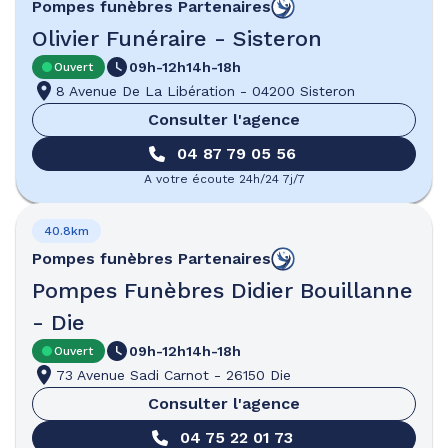
Pompes funèbres
Partenaires
Olivier Funéraire - Sisteron
09h-12h
14h-18h
Ouvert
8 Avenue De La Libération
-
04200 Sisteron
Consulter l'agence
04 87 79 05 56
A votre écoute 24h/24 7j/7
40.8km
Pompes funèbres
Partenaires
Pompes Funèbres Didier Bouillanne
- Die
09h-12h
14h-18h
Ouvert
73 Avenue Sadi Carnot
-
26150 Die
Consulter l'agence
04 75 22 01 73