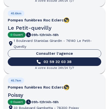
A votre écoute 24h/24 7j/7
45.6km
Pompes funèbres
Roc Eclerc
Le Petit-quevilly
09h-12h
14h-18h
Ouvert
1 Boulevard Stanislas Girardin
-
76140 Le Petit-
Quevilly
Consulter l'agence
02 59 32 03 38
A votre écoute 24h/24 7j/7
45.7km
Pompes funèbres
Roc Eclerc
Poissy
09h-12h
14h-18h
Ouvert
33 Boulevard Gambetta
-
78300 Poissy