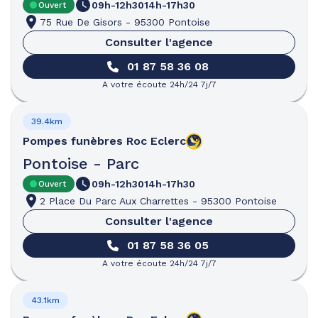
09h-12h30
14h-17h30
Ouvert
75 Rue De Gisors
-
95300 Pontoise
Consulter l'agence
01 87 58 36 08
A votre écoute 24h/24 7j/7
39.4km
Pompes funèbres
Roc Eclerc
Pontoise - Parc
09h-12h30
14h-17h30
Ouvert
2 Place Du Parc Aux Charrettes
-
95300 Pontoise
Consulter l'agence
01 87 58 36 05
A votre écoute 24h/24 7j/7
43.1km