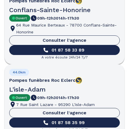
Pompes funèbres
Roc Eclerc
Conflans-Sainte-Honorine
09h-12h30
14h-17h30
Ouvert
64 Rue Maurice Berteaux
-
78700 Conflans-Sainte-
Honorine
Consulter l'agence
01 87 58 33 89
A votre écoute 24h/24 7j/7
44.0km
Pompes funèbres
Roc Eclerc
L'isle-Adam
09h-12h30
14h-17h30
Ouvert
7 Rue Saint Lazare
-
95290 L'Isle-Adam
Consulter l'agence
01 87 58 35 99