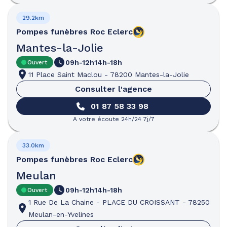
29.2km
Pompes funèbres
Roc Eclerc
Mantes-la-Jolie
09h-12h
14h-18h
Ouvert
11 Place Saint Maclou
-
78200 Mantes-la-Jolie
Consulter l'agence
01 87 58 33 98
A votre écoute 24h/24 7j/7
33.0km
Pompes funèbres
Roc Eclerc
Meulan
09h-12h
14h-18h
Ouvert
1 Rue De La Chaine
-
PLACE DU CROISSANT
-
78250
Meulan-en-Yvelines