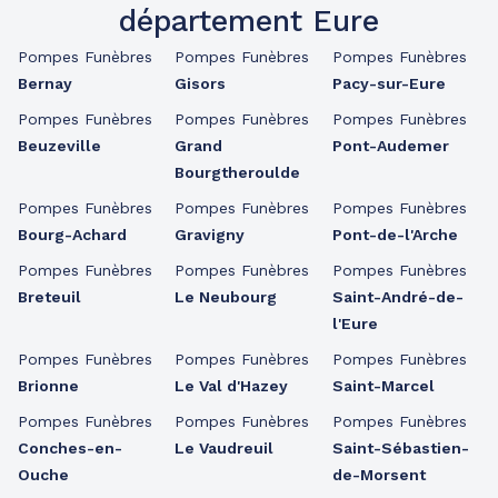
département Eure
Pompes Funèbres
Pompes Funèbres
Pompes Funèbres
Bernay
Gisors
Pacy-sur-Eure
Pompes Funèbres
Pompes Funèbres
Pompes Funèbres
Beuzeville
Grand
Pont-Audemer
Bourgtheroulde
Pompes Funèbres
Pompes Funèbres
Pompes Funèbres
Bourg-Achard
Gravigny
Pont-de-l'Arche
Pompes Funèbres
Pompes Funèbres
Pompes Funèbres
Breteuil
Le Neubourg
Saint-André-de-
l'Eure
Pompes Funèbres
Pompes Funèbres
Pompes Funèbres
Brionne
Le Val d'Hazey
Saint-Marcel
Pompes Funèbres
Pompes Funèbres
Pompes Funèbres
Conches-en-
Le Vaudreuil
Saint-Sébastien-
Ouche
de-Morsent