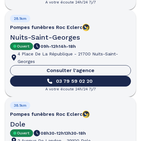
A votre écoute 24h/24 7j/7
28.1km
Pompes funèbres
Roc Eclerc
Nuits-Saint-Georges
09h-12h
14h-18h
Ouvert
4 Place De La République
-
21700 Nuits-Saint-
Georges
Consulter l'agence
03 79 59 02 20
A votre écoute 24h/24 7j/7
38.1km
Pompes funèbres
Roc Eclerc
Dole
08h30-12h
13h30-18h
Ouvert
2 Avenue De Landon
-
39100 Dole