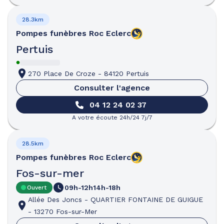
28.3km
Pompes funèbres
Roc Eclerc
Pertuis
270 Place De Croze
-
84120 Pertuis
Consulter l'agence
04 12 24 02 37
A votre écoute 24h/24 7j/7
28.5km
Pompes funèbres
Roc Eclerc
Fos-sur-mer
09h-12h
14h-18h
Ouvert
Allée Des Joncs
-
QUARTIER FONTAINE DE GUIGUE
-
13270 Fos-sur-Mer