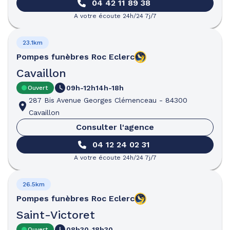
04 42 11 89 38
A votre écoute 24h/24 7j/7
23.1km
Pompes funèbres
Roc Eclerc
Cavaillon
09h-12h
14h-18h
Ouvert
287 Bis Avenue Georges Clémenceau
-
84300
Cavaillon
Consulter l'agence
04 12 24 02 31
A votre écoute 24h/24 7j/7
26.5km
Pompes funèbres
Roc Eclerc
Saint-Victoret
08h30-18h30
Ouvert