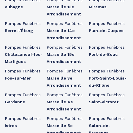
Aubagne
Marseille 13e
Miramas
Arrondissement
Pompes Funèbres
Pompes Funèbres
Pompes Funèbres
Berre-l'Étang
Marseille 14e
Plan-de-Cuques
Arrondissement
Pompes Funèbres
Pompes Funèbres
Pompes Funèbres
Châteauneuf-les-
Marseille 15e
Port-de-Bouc
Martigues
Arrondissement
Pompes Funèbres
Pompes Funèbres
Pompes Funèbres
Fos-sur-Mer
Marseille 3e
Port-Saint-Louis-
Arrondissement
du-Rhône
Pompes Funèbres
Pompes Funèbres
Pompes Funèbres
Gardanne
Marseille 4e
Saint-Victoret
Arrondissement
Pompes Funèbres
Pompes Funèbres
Pompes Funèbres
Istres
Marseille 5e
Salon-de-
Arrondissement
Provence