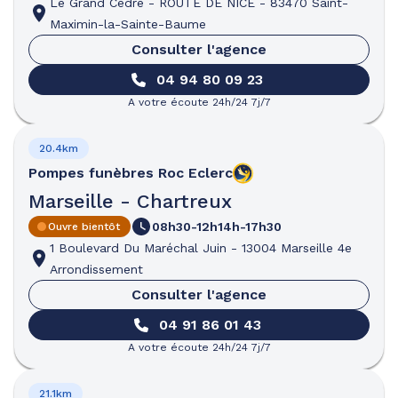
Le Grand Cèdre
-
ROUTE DE NICE
-
83470 Saint-
Maximin-la-Sainte-Baume
Consulter l'agence
04 94 80 09 23
A votre écoute 24h/24 7j/7
20.4km
Pompes funèbres
Roc Eclerc
Marseille - Chartreux
08h30-12h
14h-17h30
Ouvre bientôt
1 Boulevard Du Maréchal Juin
-
13004 Marseille 4e
Arrondissement
Consulter l'agence
04 91 86 01 43
A votre écoute 24h/24 7j/7
21.1km