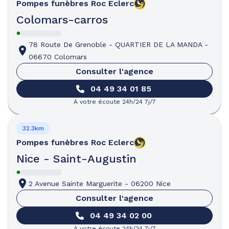
Pompes funèbres
Roc Eclerc
Colomars-carros
78 Route De Grenoble
-
QUARTIER DE LA MANDA
-
06670 Colomars
Consulter l'agence
04 49 34 01 85
A votre écoute 24h/24 7j/7
32.3km
Pompes funèbres
Roc Eclerc
Nice - Saint-Augustin
2 Avenue Sainte Marguerite
-
06200 Nice
Consulter l'agence
04 49 34 02 00
A votre écoute 24h/24 7j/7