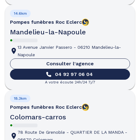
14.6km
Pompes funèbres
Roc Eclerc
Mandelieu-la-Napoule
13 Avenue Janvier Passero
-
06210 Mandelieu-la-
Napoule
Consulter l'agence
04 92 97 06 04
A votre écoute 24h/24 7j/7
18.3km
Pompes funèbres
Roc Eclerc
Colomars-carros
78 Route De Grenoble
-
QUARTIER DE LA MANDA
-
06670 Colomars