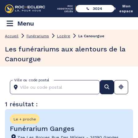
Mon
3024
espace
Menu
Accueil
Funérariums
Lozère
La Canourgue
Les funérariums aux alentours de la
Canourgue
Ville ou code postal
1 résultat :
Le + proche
Funérarium Ganges
Zae Les Broues Rue Des Mûriers
-
34190 Ganges