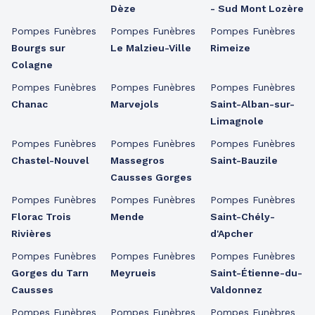
Dèze
- Sud Mont Lozère
Pompes Funèbres
Pompes Funèbres
Pompes Funèbres
Bourgs sur
Le Malzieu-Ville
Rimeize
Colagne
Pompes Funèbres
Pompes Funèbres
Pompes Funèbres
Chanac
Marvejols
Saint-Alban-sur-
Limagnole
Pompes Funèbres
Pompes Funèbres
Pompes Funèbres
Chastel-Nouvel
Massegros
Saint-Bauzile
Causses Gorges
Pompes Funèbres
Pompes Funèbres
Pompes Funèbres
Florac Trois
Mende
Saint-Chély-
Rivières
d'Apcher
Pompes Funèbres
Pompes Funèbres
Pompes Funèbres
Gorges du Tarn
Meyrueis
Saint-Étienne-du-
Causses
Valdonnez
Pompes Funèbres
Pompes Funèbres
Pompes Funèbres