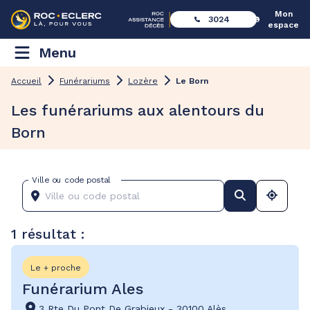
Mon
3024
espace
Menu
Accueil
Funérariums
Lozère
Le Born
Les funérariums aux alentours du
Born
Ville ou code postal
1 résultat :
Le + proche
Funérarium Ales
3 Rte Du Pont De Grabieux
-
30100 Alès