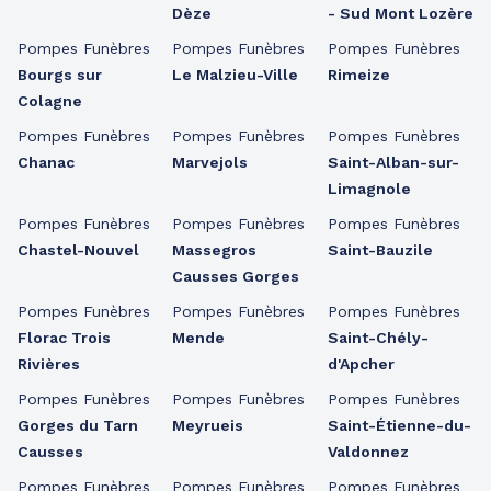
Dèze
- Sud Mont Lozère
Pompes Funèbres
Pompes Funèbres
Pompes Funèbres
Bourgs sur
Le Malzieu-Ville
Rimeize
Colagne
Pompes Funèbres
Pompes Funèbres
Pompes Funèbres
Chanac
Marvejols
Saint-Alban-sur-
Limagnole
Pompes Funèbres
Pompes Funèbres
Pompes Funèbres
Chastel-Nouvel
Massegros
Saint-Bauzile
Causses Gorges
Pompes Funèbres
Pompes Funèbres
Pompes Funèbres
Florac Trois
Mende
Saint-Chély-
Rivières
d'Apcher
Pompes Funèbres
Pompes Funèbres
Pompes Funèbres
Gorges du Tarn
Meyrueis
Saint-Étienne-du-
Causses
Valdonnez
Pompes Funèbres
Pompes Funèbres
Pompes Funèbres