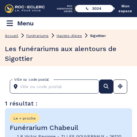
Mon
3024
espace
Menu
Accueil
Funérariums
Hautes-Alpes
Sigottier
Les funérariums aux alentours de
Sigottier
Ville ou code postal
1 résultat :
Le + proche
Funérarium Chabeuil
1 R Victor Payonne
-
ZI LES GOUVERNAUX
-
26120