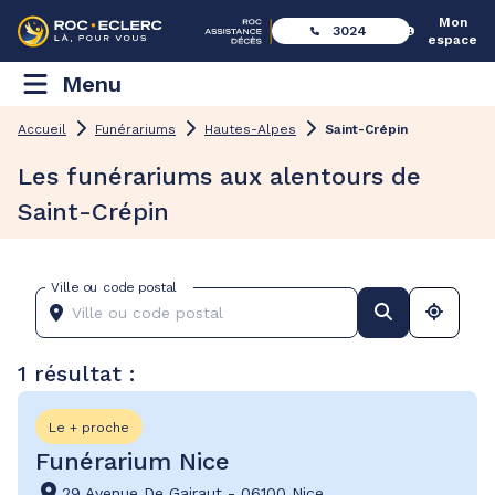
Mon
3024
espace
Menu
Accueil
Funérariums
Hautes-Alpes
Saint-Crépin
Les funérariums aux alentours de
Saint-Crépin
Ville ou code postal
1 résultat :
Le + proche
Funérarium Nice
29 Avenue De Gairaut
-
06100 Nice