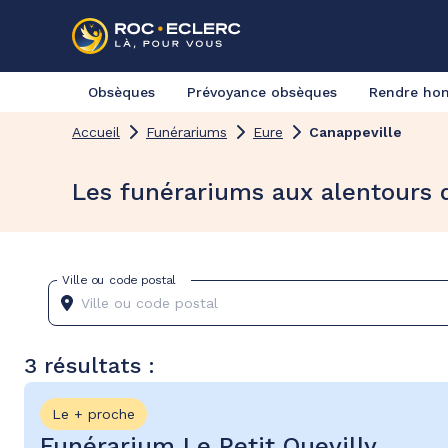
Obsèques
Prévoyance obsèques
Rendre h
Accueil
Funérariums
Eure
Canappeville
Les funérariums aux alentours 
Ville ou code postal
3 résultats :
Le + proche
Funérarium Le Petit Quevilly