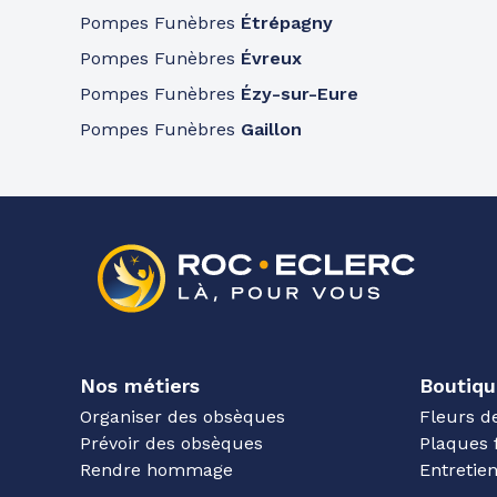
Pompes Funèbres
Étrépagny
Pompes Funèbres
Évreux
Pompes Funèbres
Ézy-sur-Eure
Pompes Funèbres
Gaillon
Nos métiers
Boutiqu
Organiser des obsèques
Fleurs d
Prévoir des obsèques
Plaques 
Rendre hommage
Entreti