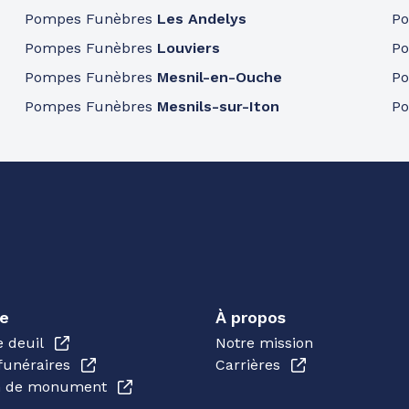
Pompes Funèbres
Les Andelys
P
Pompes Funèbres
Louviers
P
Pompes Funèbres
Mesnil-en-Ouche
P
Pompes Funèbres
Mesnils-sur-Iton
P
e
À propos
e deuil
Notre mission
funéraires
Carrières
en de monument