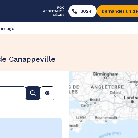
3024
Demander un de
ommage
de Canappeville