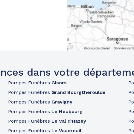
nces dans votre départem
Pompes Funèbres
Gisors
P
Pompes Funèbres
Grand Bourgtheroulde
P
Pompes Funèbres
Gravigny
P
Pompes Funèbres
Le Neubourg
P
Pompes Funèbres
Le Val d'Hazey
P
Pompes Funèbres
Le Vaudreuil
P