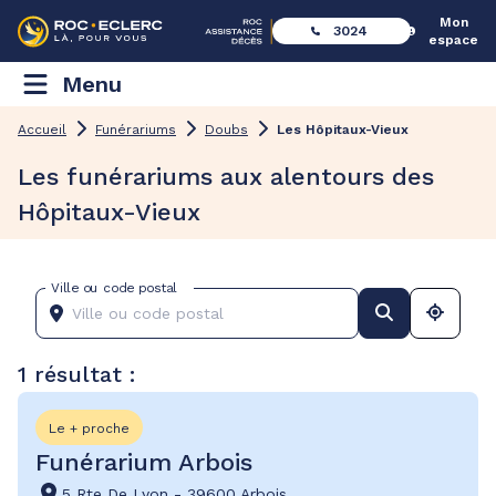
Mon
3024
espace
Menu
Accueil
Funérariums
Doubs
Les Hôpitaux-Vieux
Les funérariums aux alentours des
Hôpitaux-Vieux
Ville ou code postal
1 résultat :
Le + proche
Funérarium Arbois
5 Rte De Lyon
-
39600 Arbois