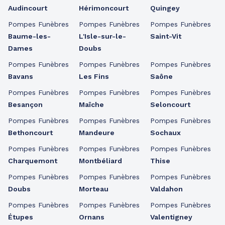
Audincourt
Hérimoncourt
Quingey
Pompes Funèbres
Pompes Funèbres
Pompes Funèbres
Baume-les-
L'Isle-sur-le-
Saint-Vit
Dames
Doubs
Pompes Funèbres
Pompes Funèbres
Pompes Funèbres
Bavans
Les Fins
Saône
Pompes Funèbres
Pompes Funèbres
Pompes Funèbres
Besançon
Maîche
Seloncourt
Pompes Funèbres
Pompes Funèbres
Pompes Funèbres
Bethoncourt
Mandeure
Sochaux
Pompes Funèbres
Pompes Funèbres
Pompes Funèbres
Charquemont
Montbéliard
Thise
Pompes Funèbres
Pompes Funèbres
Pompes Funèbres
Doubs
Morteau
Valdahon
Pompes Funèbres
Pompes Funèbres
Pompes Funèbres
Étupes
Ornans
Valentigney