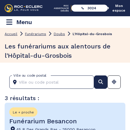
Mon
3024
espace
Menu
Accueil
Funérariums
Doubs
L'Hôpital-du-Grosbois
Les funérariums aux alentours de
l'Hôpital-du-Grosbois
Ville ou code postal
3 résultats :
Le + proche
Funérarium Besancon
45 R Des Grands Bas
-
25000 Besançon