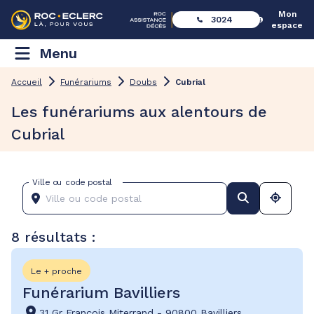
Mon
3024
espace
Menu
Accueil
Funérariums
Doubs
Cubrial
Les funérariums aux alentours de
Cubrial
Ville ou code postal
8 résultats :
Le + proche
Funérarium Bavilliers
31 Gr François Miterrand
-
90800 Bavilliers