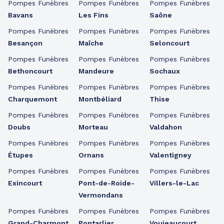
Pompes Funèbres
Pompes Funèbres
Pompes Funèbres
Bavans
Les Fins
Saône
Pompes Funèbres
Pompes Funèbres
Pompes Funèbres
Besançon
Maîche
Seloncourt
Pompes Funèbres
Pompes Funèbres
Pompes Funèbres
Bethoncourt
Mandeure
Sochaux
Pompes Funèbres
Pompes Funèbres
Pompes Funèbres
Charquemont
Montbéliard
Thise
Pompes Funèbres
Pompes Funèbres
Pompes Funèbres
Doubs
Morteau
Valdahon
Pompes Funèbres
Pompes Funèbres
Pompes Funèbres
Étupes
Ornans
Valentigney
Pompes Funèbres
Pompes Funèbres
Pompes Funèbres
Exincourt
Pont-de-Roide-
Villers-le-Lac
Vermondans
Pompes Funèbres
Pompes Funèbres
Pompes Funèbres
Grand-Charmont
Pontarlier
Voujeaucourt