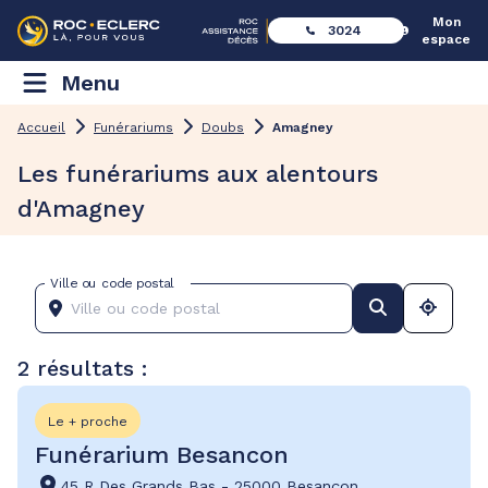
Mon
3024
espace
Menu
Accueil
Funérariums
Doubs
Amagney
Les funérariums aux alentours
d'Amagney
Ville ou code postal
2 résultats :
Le + proche
Funérarium Besancon
45 R Des Grands Bas
-
25000 Besançon