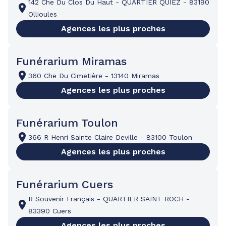
142 Che Du Clos Du Haut
-
QUARTIER QUIEZ
-
83190
Ollioules
Agences les plus proches
Funérarium Miramas
360 Che Du Cimetière
-
13140 Miramas
Agences les plus proches
Funérarium Toulon
366 R Henri Sainte Claire Deville
-
83100 Toulon
Agences les plus proches
Funérarium Cuers
R Souvenir Français
-
QUARTIER SAINT ROCH
-
83390 Cuers
Agences les plus proches