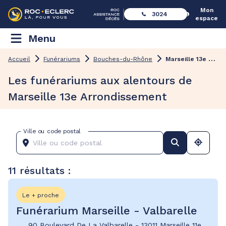
Mon
3024
espace
Menu
M
arseille 13e Arrondissement
Accueil
Funérariums
Bouches-du-Rhône
Les funérariums aux alentours de
Marseille 13e Arrondissement
Ville ou code postal
11 résultats :
Le + proche
Funérarium Marseille - Valbarelle
90 Boulevard De La Valbarelle
-
13011 Marseille 11e