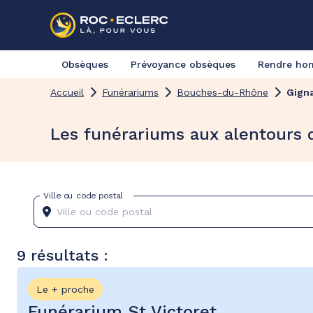
Obsèques
Prévoyance obsèques
Rendre h
Accueil
Funérariums
Bouches-du-Rhône
Gign
Les funérariums aux alentours 
Ville ou code postal
9 résultats :
Le + proche
Funérarium St Victoret