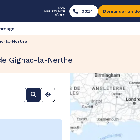
3024
Demander un de
ommage
ac-la-Nerthe
de Gignac-la-Nerthe