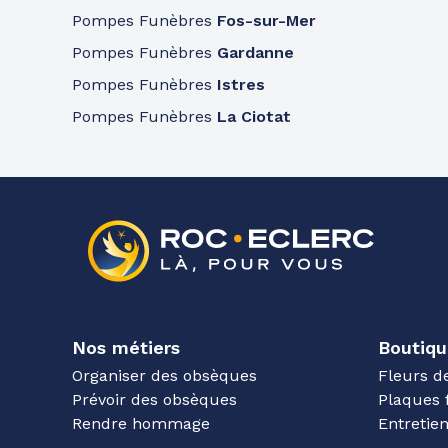
Pompes Funèbres
Fos-sur-Mer
Pompes Funèbres
Gardanne
Funérarium Cavaillon
Pompes Funèbres
Istres
276 Faubourg Des Condamines
-
84300 Cavaillon
Pompes Funèbres
La Ciotat
Agences les plus proches
Funérarium Cavaillon
414 Fg Des Condamines
-
84300 Cavaillon
Agences les plus proches
Nos métiers
Boutiqu
Organiser des obsèques
Fleurs d
Prévoir des obsèques
Plaques 
Rendre hommage
Entreti