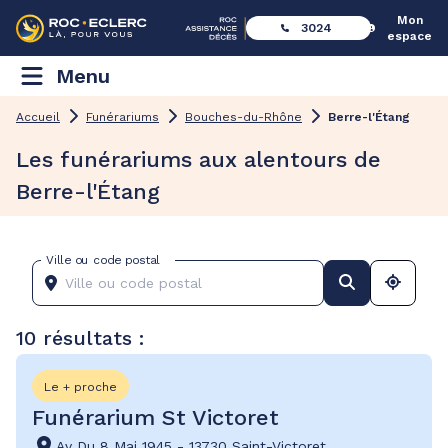
Mon
3024
espace
Menu
Accueil
Funérariums
Bouches-du-Rhône
Berre-l'Étang
Les funérariums aux alentours de
Berre-l'Étang
Ville ou code postal
10 résultats :
Le + proche
Funérarium St Victoret
Av Du 8 Mai 1945
-
13730 Saint-Victoret