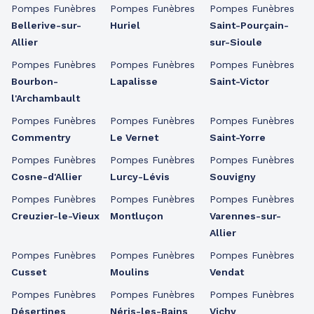
Pompes Funèbres
Pompes Funèbres
Pompes Funèbres
Bellerive-sur-
Huriel
Saint-Pourçain-
Allier
sur-Sioule
Pompes Funèbres
Pompes Funèbres
Pompes Funèbres
Bourbon-
Lapalisse
Saint-Victor
l'Archambault
Pompes Funèbres
Pompes Funèbres
Pompes Funèbres
Commentry
Le Vernet
Saint-Yorre
Pompes Funèbres
Pompes Funèbres
Pompes Funèbres
Cosne-d'Allier
Lurcy-Lévis
Souvigny
Pompes Funèbres
Pompes Funèbres
Pompes Funèbres
Creuzier-le-Vieux
Montluçon
Varennes-sur-
Allier
Pompes Funèbres
Pompes Funèbres
Pompes Funèbres
Cusset
Moulins
Vendat
Pompes Funèbres
Pompes Funèbres
Pompes Funèbres
Désertines
Néris-les-Bains
Vichy