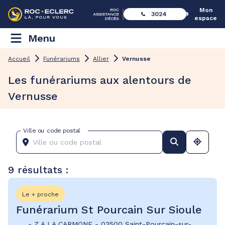
Mon
3024
espace
Menu
Accueil
Funérariums
Allier
Vernusse
Les funérariums aux alentours de
Vernusse
Ville ou code postal
9 résultats :
Le + proche
Funérarium St Pourcain Sur Sioule
-
Z.A LA CARMONE
-
03500 Saint-Pourçain-sur-