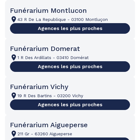
Funérarium Montlucon
43 R De La Republique
-
03100 Montluçon
Agences les plus proches
Funérarium Domerat
1 R Des Ardillats
-
03410 Domérat
Agences les plus proches
Funérarium Vichy
19 R Des Bartins
-
03200 Vichy
Agences les plus proches
Funérarium Aigueperse
211 Gr
-
63260 Aigueperse