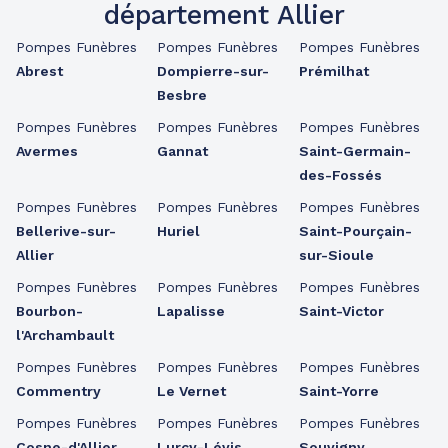
département Allier
Pompes Funèbres
Pompes Funèbres
Pompes Funèbres
Abrest
Dompierre-sur-
Prémilhat
Besbre
Pompes Funèbres
Pompes Funèbres
Pompes Funèbres
Avermes
Gannat
Saint-Germain-
des-Fossés
Pompes Funèbres
Pompes Funèbres
Pompes Funèbres
Bellerive-sur-
Huriel
Saint-Pourçain-
Allier
sur-Sioule
Pompes Funèbres
Pompes Funèbres
Pompes Funèbres
Bourbon-
Lapalisse
Saint-Victor
l'Archambault
Pompes Funèbres
Pompes Funèbres
Pompes Funèbres
Commentry
Le Vernet
Saint-Yorre
Pompes Funèbres
Pompes Funèbres
Pompes Funèbres
Cosne-d'Allier
Lurcy-Lévis
Souvigny