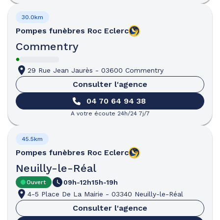
30.0km
Pompes funèbres
Roc Eclerc
Commentry
29 Rue Jean Jaurès
-
03600 Commentry
Consulter l'agence
04 70 64 94 38
A votre écoute 24h/24 7j/7
45.5km
Pompes funèbres
Roc Eclerc
Neuilly-le-Réal
09h-12h
15h-19h
Ouvert
4-5 Place De La Mairie
-
03340 Neuilly-le-Réal
Consulter l'agence