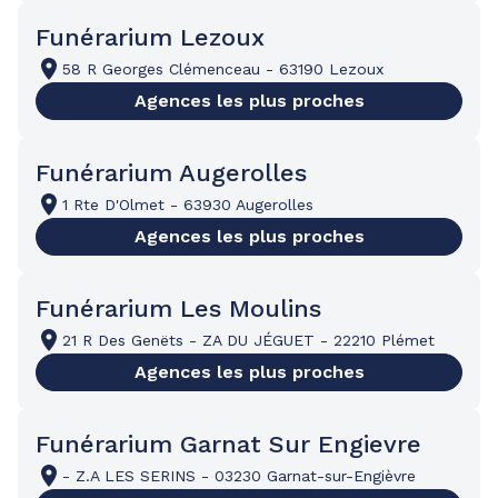
Funérarium Lezoux
58 R Georges Clémenceau
-
63190 Lezoux
Agences les plus proches
Funérarium Augerolles
1 Rte D'Olmet
-
63930 Augerolles
Agences les plus proches
Funérarium Les Moulins
21 R Des Genëts
-
ZA DU JÉGUET
-
22210 Plémet
Agences les plus proches
Funérarium Garnat Sur Engievre
-
Z.A LES SERINS
-
03230 Garnat-sur-Engièvre