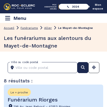
Mon
3024
espace
Menu
Accueil
Funérariums
Allier
Le Mayet-de-Montagne
Les funérariums aux alentours du
Mayet-de-Montagne
Ville ou code postal
8 résultats :
Le + proche
Funérarium Riorges
216 Av Jean Reboul
-
42153 Riorges