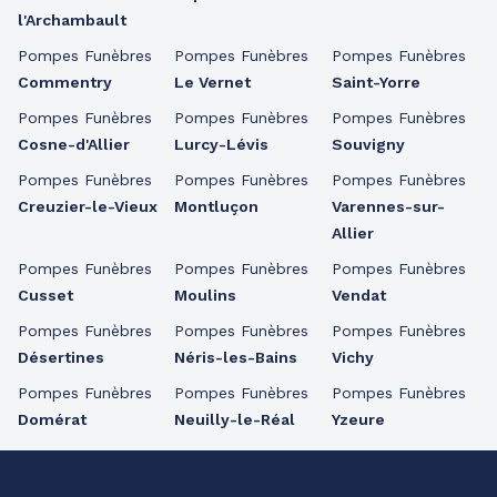
l'Archambault
Pompes Funèbres
Pompes Funèbres
Pompes Funèbres
Commentry
Le Vernet
Saint-Yorre
Pompes Funèbres
Pompes Funèbres
Pompes Funèbres
Cosne-d'Allier
Lurcy-Lévis
Souvigny
Pompes Funèbres
Pompes Funèbres
Pompes Funèbres
Creuzier-le-Vieux
Montluçon
Varennes-sur-
Allier
Pompes Funèbres
Pompes Funèbres
Pompes Funèbres
Cusset
Moulins
Vendat
Pompes Funèbres
Pompes Funèbres
Pompes Funèbres
Désertines
Néris-les-Bains
Vichy
Pompes Funèbres
Pompes Funèbres
Pompes Funèbres
Domérat
Neuilly-le-Réal
Yzeure