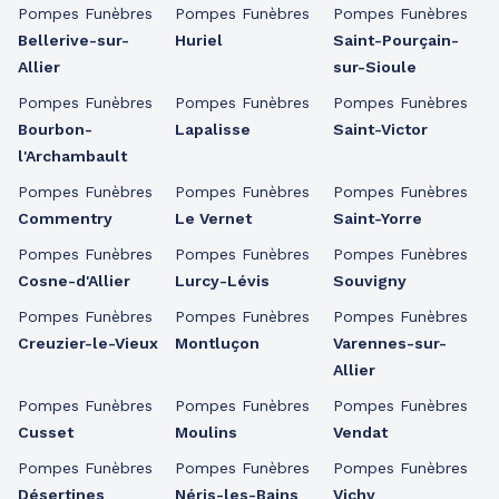
Pompes Funèbres
Pompes Funèbres
Pompes Funèbres
Bellerive-sur-
Huriel
Saint-Pourçain-
Allier
sur-Sioule
Pompes Funèbres
Pompes Funèbres
Pompes Funèbres
Bourbon-
Lapalisse
Saint-Victor
l'Archambault
Pompes Funèbres
Pompes Funèbres
Pompes Funèbres
Commentry
Le Vernet
Saint-Yorre
Pompes Funèbres
Pompes Funèbres
Pompes Funèbres
Cosne-d'Allier
Lurcy-Lévis
Souvigny
Pompes Funèbres
Pompes Funèbres
Pompes Funèbres
Creuzier-le-Vieux
Montluçon
Varennes-sur-
Allier
Pompes Funèbres
Pompes Funèbres
Pompes Funèbres
Cusset
Moulins
Vendat
Pompes Funèbres
Pompes Funèbres
Pompes Funèbres
Désertines
Néris-les-Bains
Vichy