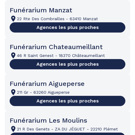
Funérarium Manzat
22 Rte Des Combrailles
-
63410 Manzat
Agences les plus proches
Funérarium Chateaumeillant
46 R Saint Genest
-
18370 Châteaumeillant
Agences les plus proches
Funérarium Aigueperse
211 Gr
-
63260 Aigueperse
Agences les plus proches
Funérarium Les Moulins
21 R Des Genëts
-
ZA DU JÉGUET
-
22210 Plémet