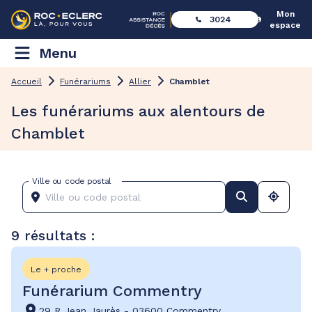
Mon
3024
espace
Menu
Accueil
Funérariums
Allier
Chamblet
Les funérariums aux alentours de
Chamblet
Ville ou code postal
9 résultats :
Le + proche
Funérarium Commentry
29 R Jean Jaurès
-
03600 Commentry