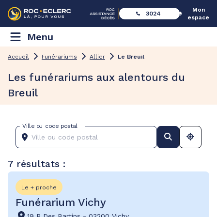
Mon
3024
espace
Menu
Accueil
Funérariums
Allier
Le Breuil
Les funérariums aux alentours du
Breuil
Ville ou code postal
7 résultats :
Le + proche
Funérarium Vichy
19 R Des Bartins
-
03200 Vichy