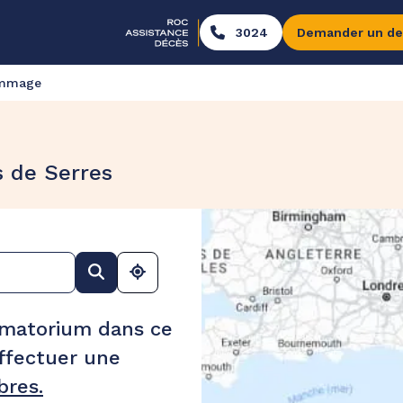
3024
Demander un de
ommage
 de Serres
ématorium dans ce
ffectuer une
res.