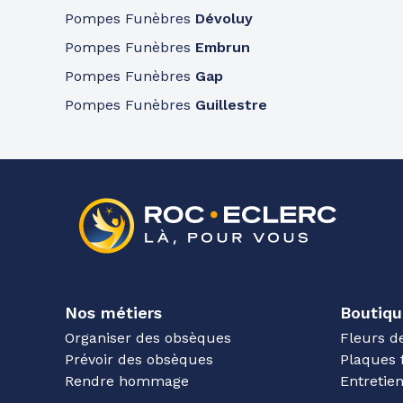
Pompes Funèbres
Dévoluy
Pompes Funèbres
Embrun
Pompes Funèbres
Gap
Pompes Funèbres
Guillestre
Nos métiers
Boutiqu
Organiser des obsèques
Fleurs d
Prévoir des obsèques
Plaques 
Rendre hommage
Entreti