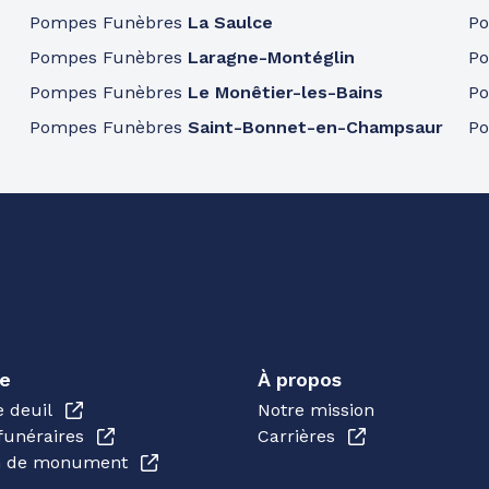
Pompes Funèbres
La Saulce
P
Pompes Funèbres
Laragne-Montéglin
P
Pompes Funèbres
Le Monêtier-les-Bains
P
Pompes Funèbres
Saint-Bonnet-en-Champsaur
P
e
À propos
e deuil
Notre mission
funéraires
Carrières
en de monument