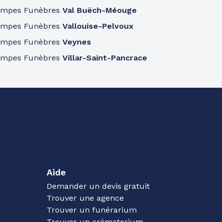
ompes Funèbres
Val Buëch-Méouge
ompes Funèbres
Vallouise-Pelvoux
ompes Funèbres
Veynes
ompes Funèbres
Villar-Saint-Pancrace
Aide
Demander un devis gratuit
Trouver une agence
Trouver un funérarium
Trouver un crématorium