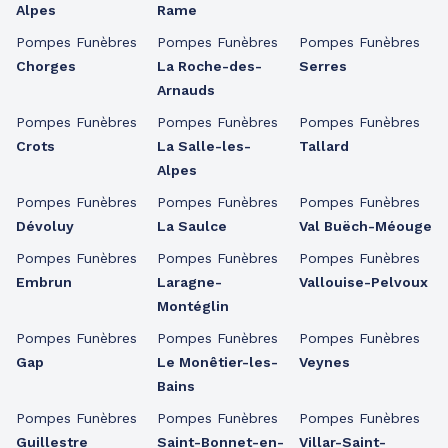
Alpes
Rame
Pompes Funèbres
Pompes Funèbres
Pompes Funèbres
Chorges
La Roche-des-
Serres
Arnauds
Pompes Funèbres
Pompes Funèbres
Pompes Funèbres
Crots
La Salle-les-
Tallard
Alpes
Pompes Funèbres
Pompes Funèbres
Pompes Funèbres
Dévoluy
La Saulce
Val Buëch-Méouge
Pompes Funèbres
Pompes Funèbres
Pompes Funèbres
Embrun
Laragne-
Vallouise-Pelvoux
Montéglin
Pompes Funèbres
Pompes Funèbres
Pompes Funèbres
Gap
Le Monêtier-les-
Veynes
Bains
Pompes Funèbres
Pompes Funèbres
Pompes Funèbres
Guillestre
Saint-Bonnet-en-
Villar-Saint-