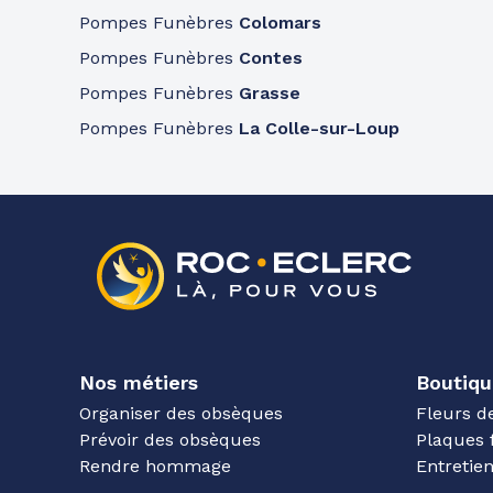
Pompes Funèbres
Colomars
Pompes Funèbres
Contes
Pompes Funèbres
Grasse
Pompes Funèbres
La Colle-sur-Loup
Nos métiers
Boutiqu
Organiser des obsèques
Fleurs d
Prévoir des obsèques
Plaques 
Rendre hommage
Entreti