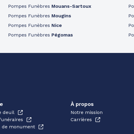
Pompes Funèbres
Mouans-Sartoux
P
Pompes Funèbres
Mougins
P
Pompes Funèbres
Nice
P
Pompes Funèbres
Pégomas
P
e
À propos
e deuil
Notre mission
funéraires
Carrières
en de monument