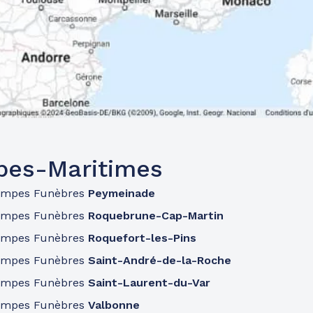
pes-Maritimes
ompes Funèbres
Peymeinade
ompes Funèbres
Roquebrune-Cap-Martin
ompes Funèbres
Roquefort-les-Pins
ompes Funèbres
Saint-André-de-la-Roche
ompes Funèbres
Saint-Laurent-du-Var
ompes Funèbres
Valbonne