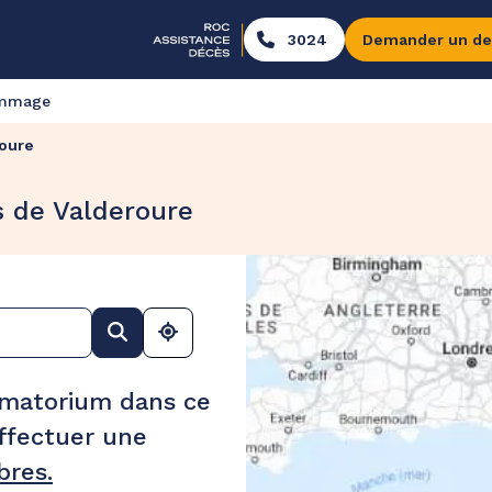
3024
Demander un de
ommage
oure
s de Valderoure
ématorium dans ce
ffectuer une
res.