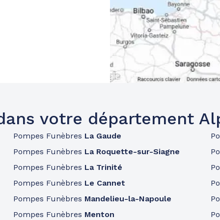
dans votre département Al
Pompes Funèbres
La Gaude
P
Pompes Funèbres
La Roquette-sur-Siagne
P
Pompes Funèbres
La Trinité
P
Pompes Funèbres
Le Cannet
P
Pompes Funèbres
Mandelieu-la-Napoule
P
Pompes Funèbres
Menton
P