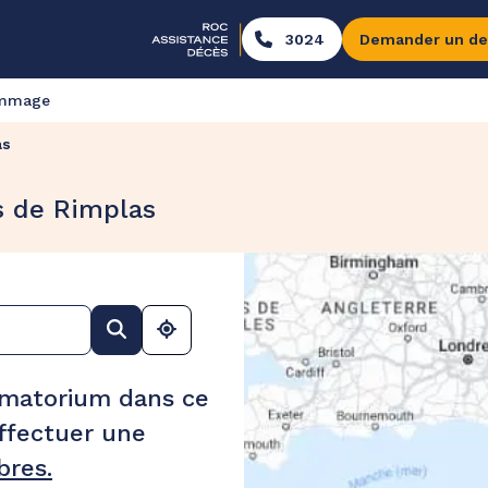
3024
Demander un de
ommage
as
s de Rimplas
ématorium dans ce
ffectuer une
res.