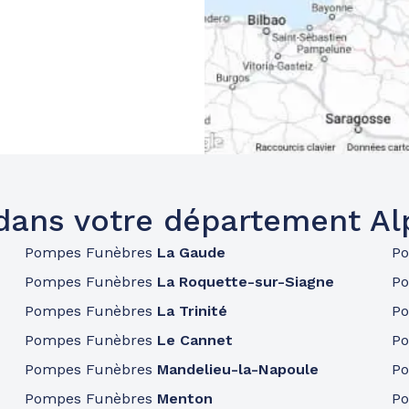
dans votre département Al
Pompes Funèbres
La Gaude
P
Pompes Funèbres
La Roquette-sur-Siagne
P
Pompes Funèbres
La Trinité
P
Pompes Funèbres
Le Cannet
P
Pompes Funèbres
Mandelieu-la-Napoule
P
Pompes Funèbres
Menton
P