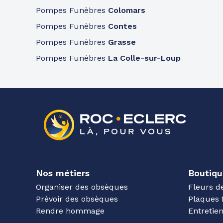
Pompes Funèbres
Colomars
Pompes Funèbres
Contes
Pompes Funèbres
Grasse
Pompes Funèbres
La Colle-sur-Loup
Nos métiers
Boutiqu
Organiser des obsèques
Fleurs d
Prévoir des obsèques
Plaques 
Rendre hommage
Entreti