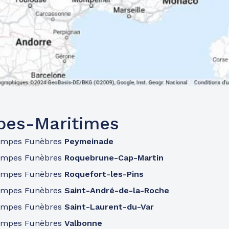
pes-Maritimes
ompes Funèbres
Peymeinade
ompes Funèbres
Roquebrune-Cap-Martin
ompes Funèbres
Roquefort-les-Pins
ompes Funèbres
Saint-André-de-la-Roche
ompes Funèbres
Saint-Laurent-du-Var
ompes Funèbres
Valbonne