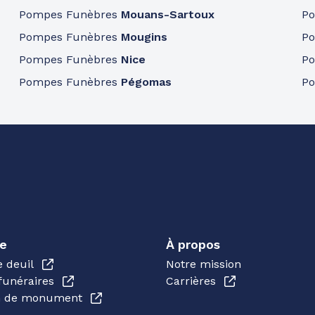
Pompes Funèbres
Mouans-Sartoux
P
Pompes Funèbres
Mougins
P
Pompes Funèbres
Nice
P
Pompes Funèbres
Pégomas
P
e
À propos
e deuil
Notre mission
funéraires
Carrières
en de monument