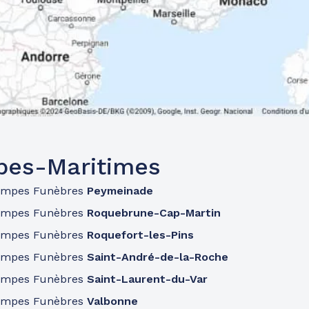
pes-Maritimes
ompes Funèbres
Peymeinade
ompes Funèbres
Roquebrune-Cap-Martin
ompes Funèbres
Roquefort-les-Pins
ompes Funèbres
Saint-André-de-la-Roche
ompes Funèbres
Saint-Laurent-du-Var
ompes Funèbres
Valbonne