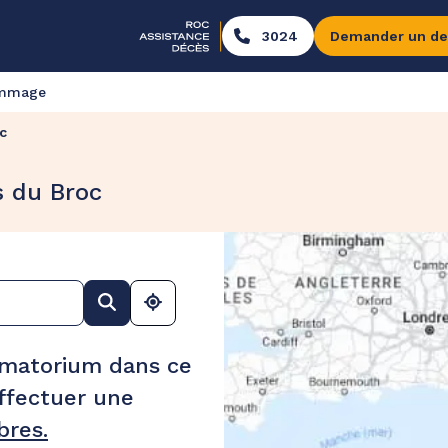
3024
Demander un de
ommage
c
s du Broc
ématorium dans ce
ffectuer une
res.