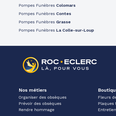
Pompes Funèbres
Colomars
Pompes Funèbres
Contes
Pompes Funèbres
Grasse
Pompes Funèbres
La Colle-sur-Loup
Nos métiers
Boutiqu
Organiser des obsèques
Fleurs d
Prévoir des obsèques
Plaques 
Rendre hommage
Entreti