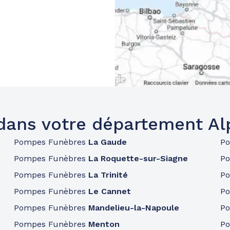
dans votre département Al
Pompes Funèbres
La Gaude
P
Pompes Funèbres
La Roquette-sur-Siagne
P
Pompes Funèbres
La Trinité
P
Pompes Funèbres
Le Cannet
P
Pompes Funèbres
Mandelieu-la-Napoule
P
Pompes Funèbres
Menton
P