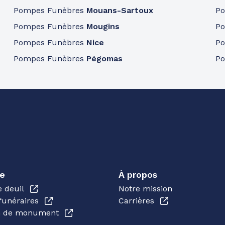
Pompes Funèbres
Mouans-Sartoux
P
Pompes Funèbres
Mougins
P
Pompes Funèbres
Nice
P
Pompes Funèbres
Pégomas
P
e
À propos
e deuil
Notre mission
funéraires
Carrières
en de monument