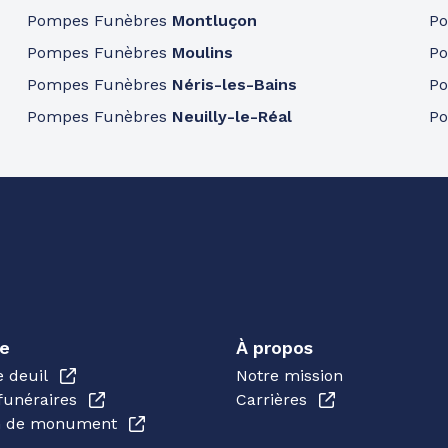
Pompes Funèbres
Montluçon
P
Pompes Funèbres
Moulins
P
Pompes Funèbres
Néris-les-Bains
P
Pompes Funèbres
Neuilly-le-Réal
P
e
À propos
e deuil
Notre mission
funéraires
Carrières
en de monument