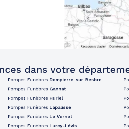
nces dans votre départemen
Pompes Funèbres
Dompierre-sur-Besbre
P
Pompes Funèbres
Gannat
P
Pompes Funèbres
Huriel
P
Pompes Funèbres
Lapalisse
P
Pompes Funèbres
Le Vernet
P
Pompes Funèbres
Lurcy-Lévis
P