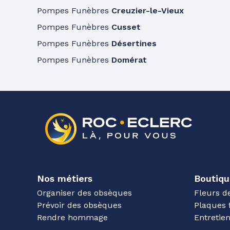
Pompes Funèbres
Creuzier-le-Vieux
Pompes Funèbres
Cusset
Pompes Funèbres
Désertines
Pompes Funèbres
Domérat
Nos métiers
Boutiqu
Organiser des obsèques
Fleurs d
Prévoir des obsèques
Plaques 
Rendre hommage
Entreti