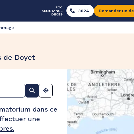
3024
Demander un de
ommage
s de Doyet
ématorium dans ce
ffectuer une
res.