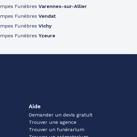
ompes Funèbres
Varennes-sur-Allier
ompes Funèbres
Vendat
ompes Funèbres
Vichy
ompes Funèbres
Yzeure
Aide
Demander un devis gratuit
Trouver une agence
Trouver un funérarium
Trouver un crématorium