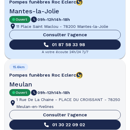
Pompes funèbres
Roc Eclerc
Mantes-la-Jolie
09h-12h
14h-18h
Ouvert
11 Place Saint Maclou
-
78200 Mantes-la-Jolie
Consulter l'agence
01 87 58 33 98
A votre écoute 24h/24 7j/7
15.6km
Pompes funèbres
Roc Eclerc
Meulan
09h-12h
14h-18h
Ouvert
1 Rue De La Chaine
-
PLACE DU CROISSANT
-
78250
Meulan-en-Yvelines
Consulter l'agence
01 30 22 09 02