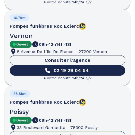
A votre écoute 24h/24 7j/7
16.7km
Pompes funèbres
Roc Eclerc
Vernon
09h-12h
14h-18h
Ouvert
8 Avenue De L'Ile De France
-
27200 Vernon
Consulter l'agence
02 19 29 04 54
A votre écoute 24h/24 7j/7
26.8km
Pompes funèbres
Roc Eclerc
Poissy
09h-12h
14h-18h
Ouvert
33 Boulevard Gambetta
-
78300 Poissy