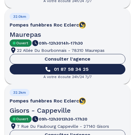
A votre écoute 24h/24 7j/7
32.0km
Pompes funèbres
Roc Eclerc
Maurepas
09h-12h30
14h-17h30
Ouvert
22 Allée Du Bourbonnais
-
78310 Maurepas
Consulter l'agence
01 87 58 34 25
A votre écoute 24h/24 7j/7
32.2km
Pompes funèbres
Roc Eclerc
Gisors - Cappeville
09h-12h30
13h30-17h30
Ouvert
7 Rue Du Faubourg Cappeville
-
27140 Gisors
Consulter l'agence