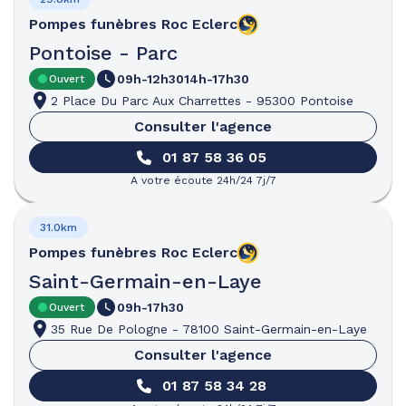
Pompes funèbres
Roc Eclerc
Pontoise - Parc
09h-12h30
14h-17h30
Ouvert
2 Place Du Parc Aux Charrettes
-
95300 Pontoise
Consulter l'agence
01 87 58 36 05
A votre écoute 24h/24 7j/7
31.0km
Pompes funèbres
Roc Eclerc
Saint-Germain-en-Laye
09h-17h30
Ouvert
35 Rue De Pologne
-
78100 Saint-Germain-en-Laye
Consulter l'agence
01 87 58 34 28