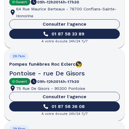
09h-12h30
14h-17h30
Ouvert
64 Rue Maurice Berteaux
-
78700 Conflans-Sainte-
Honorine
Consulter l'agence
01 87 58 33 89
A votre écoute 24h/24 7j/7
29.7km
Pompes funèbres
Roc Eclerc
Pontoise - rue De Gisors
09h-12h30
14h-17h30
Ouvert
75 Rue De Gisors
-
95300 Pontoise
Consulter l'agence
01 87 58 36 08
A votre écoute 24h/24 7j/7
29.8km