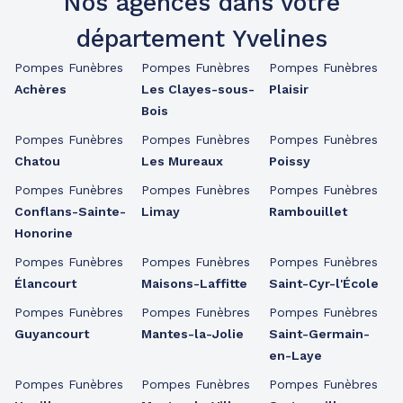
Nos agences dans votre
département Yvelines
Pompes Funèbres
Pompes Funèbres
Pompes Funèbres
Achères
Les Clayes-sous-
Plaisir
Bois
Pompes Funèbres
Pompes Funèbres
Pompes Funèbres
Chatou
Les Mureaux
Poissy
Pompes Funèbres
Pompes Funèbres
Pompes Funèbres
Conflans-Sainte-
Limay
Rambouillet
Honorine
Pompes Funèbres
Pompes Funèbres
Pompes Funèbres
Élancourt
Maisons-Laffitte
Saint-Cyr-l'École
Pompes Funèbres
Pompes Funèbres
Pompes Funèbres
Guyancourt
Mantes-la-Jolie
Saint-Germain-
en-Laye
Pompes Funèbres
Pompes Funèbres
Pompes Funèbres