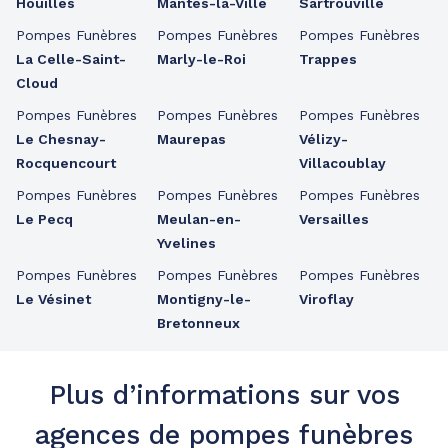
Houilles
Mantes-la-Ville
Sartrouville
Pompes Funèbres
Pompes Funèbres
Pompes Funèbres
La Celle-Saint-
Marly-le-Roi
Trappes
Cloud
Pompes Funèbres
Pompes Funèbres
Pompes Funèbres
Le Chesnay-
Maurepas
Vélizy-
Rocquencourt
Villacoublay
Pompes Funèbres
Pompes Funèbres
Pompes Funèbres
Le Pecq
Meulan-en-
Versailles
Yvelines
Pompes Funèbres
Pompes Funèbres
Pompes Funèbres
Le Vésinet
Montigny-le-
Viroflay
Bretonneux
Plus d’informations sur vos
agences de pompes funèbres