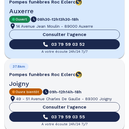
Pompes funèbres
Roc Eclerc
Auxerre
08h30-12h
13h30-18h
Ouvert
14 Avenue Jean Moulin
-
89000 Auxerre
Consulter l'agence
03 79 59 03 52
A votre écoute 24h/24 7j/7
37.8km
Pompes funèbres
Roc Eclerc
Joigny
09h-12h
14h-18h
Ouvre bientôt
49 - 51 Avenue Charles De Gaulle
-
89300 Joigny
Consulter l'agence
03 79 59 03 55
A votre écoute 24h/24 7j/7