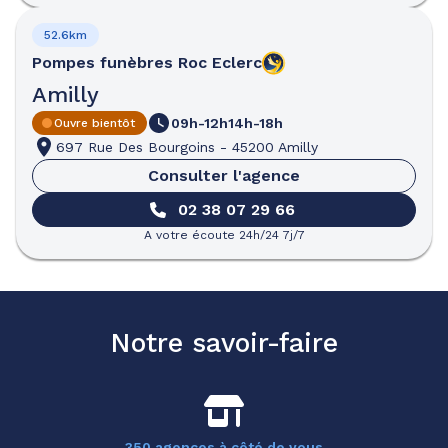
52.6km
Pompes funèbres
Roc Eclerc
Amilly
09h-12h
14h-18h
Ouvre bientôt
697 Rue Des Bourgoins
-
45200 Amilly
Consulter l'agence
02 38 07 29 66
A votre écoute 24h/24 7j/7
Notre savoir-faire
350 agences à côté de vous