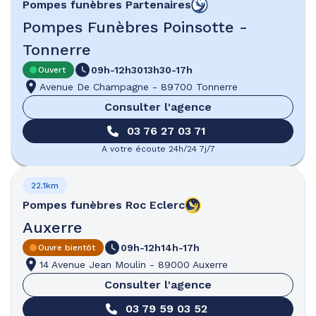
Pompes funèbres
Partenaires
Pompes Funèbres Poinsotte -
Tonnerre
09h-12h30
13h30-17h
Ouvert
Avenue De Champagne
-
89700 Tonnerre
Consulter l'agence
03 76 27 03 71
A votre écoute 24h/24 7j/7
22.1km
Pompes funèbres
Roc Eclerc
Auxerre
09h-12h
14h-17h
Ouvre bientôt
14 Avenue Jean Moulin
-
89000 Auxerre
Consulter l'agence
03 79 59 03 52