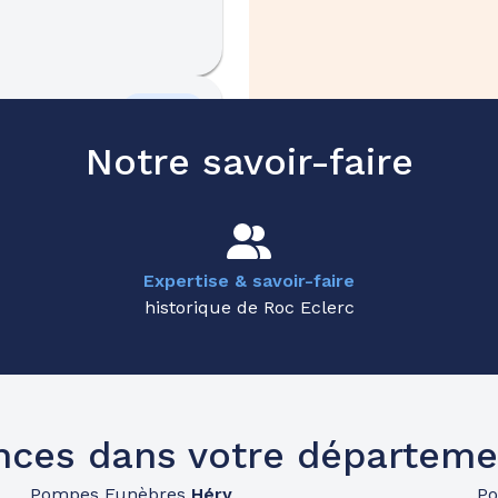
41.4km
Notre savoir-faire
Expertise & savoir-faire
historique de Roc Eclerc
46.3km
nces dans votre départeme
Pompes Funèbres
Héry
P