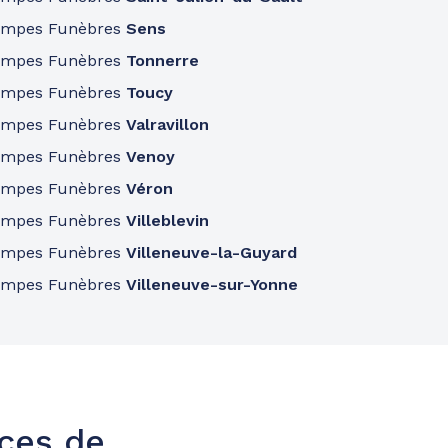
ompes Funèbres
Sens
ompes Funèbres
Tonnerre
ompes Funèbres
Toucy
ompes Funèbres
Valravillon
ompes Funèbres
Venoy
ompes Funèbres
Véron
ompes Funèbres
Villeblevin
ompes Funèbres
Villeneuve-la-Guyard
ompes Funèbres
Villeneuve-sur-Yonne
nces de