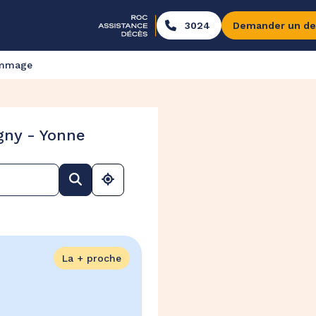
3024
Demander un de
ommage
gny - Yonne
La + proche