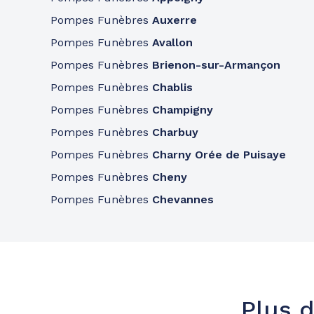
A votre écoute 24h/24 7j/7
Pompes Funèbres
Auxerre
Pompes Funèbres
Avallon
Pompes funèbres
Roc Eclerc
Pompes Funèbres
Brienon-sur-Armançon
Romilly-sur-Seine
Pompes Funèbres
Chablis
153 Rue Aristide Briand
-
10100 Romilly-sur-Seine
Pompes Funèbres
Champigny
Pompes Funèbres
Charbuy
Consulter l'agence
03 79 59 02 08
Pompes Funèbres
Charny Orée de Puisaye
A votre écoute 24h/24 7j/7
Pompes Funèbres
Cheny
Pompes funèbres
Roc Eclerc
Pompes Funèbres
Chevannes
Saint-André-les-Vergers - Troyes
19 Route D'Auxerre
-
10120 Saint-André-les-Verge
Consulter l'agence
03 79 59 02 11
Plus d
A votre écoute 24h/24 7j/7