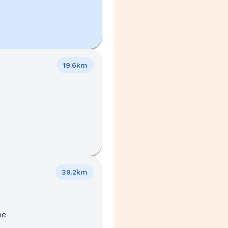
19.6km
39.2km
ne