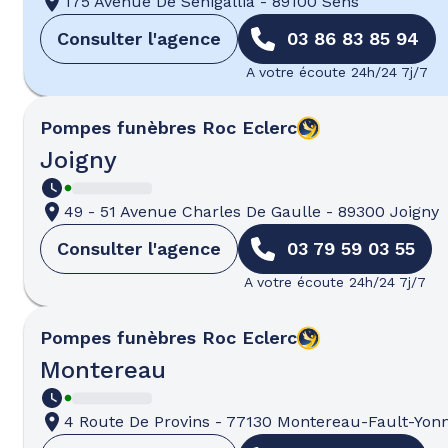
175 Avenue De Sénigallia
-
89100 Sens
Consulter l'agence
03 86 83 85 94
A votre écoute 24h/24 7j/7
Pompes funèbres
Roc Eclerc
Joigny
49 - 51 Avenue Charles De Gaulle
-
89300 Joigny
Consulter l'agence
03 79 59 03 55
A votre écoute 24h/24 7j/7
Pompes funèbres
Roc Eclerc
Montereau
4 Route De Provins
-
77130 Montereau-Fault-Yon