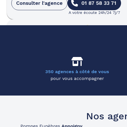
Consulter l'agence
01 87 58 33 71
A votre écoute 24h/24 7j/7
Pompes funèbres
Roc Eclerc
Auxerre
14 Avenue Jean Moulin
-
89000 Auxerre
Consulter l'agence
03 79 59 03 52
350 agences à côté de vous
A votre écoute 24h/24 7j/7
pour vous accompagner
Pompes funèbres
Roc Eclerc
Amilly
697 Rue Des Bourgoins
-
45200 Amilly
Nos age
Consulter l'agence
02 38 07 29 66
Pompes Funèbres
Appoigny