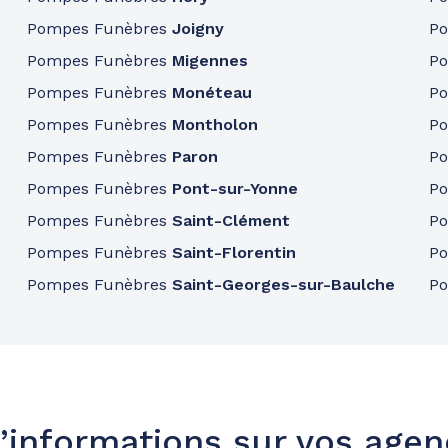
Pompes Funèbres
Joigny
P
Pompes Funèbres
Migennes
P
48.8km
Pompes Funèbres
Monéteau
P
Pompes Funèbres
Montholon
P
Pompes Funèbres
Paron
P
Pompes Funèbres
Pont-sur-Yonne
P
Pompes Funèbres
Saint-Clément
P
Pompes Funèbres
Saint-Florentin
P
54.7km
Pompes Funèbres
Saint-Georges-sur-Baulche
P
rs
’informations sur vos age