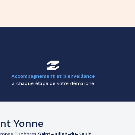
Accompagnement et bienveillance
à chaque étape de votre démarche
nt Yonne
ompes Funèbres
Saint-Julien-du-Sault